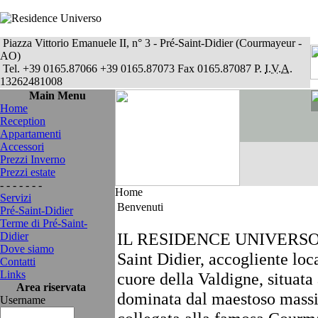
Piazza Vittorio Emanuele II, n° 3 - Pré-Saint-Didier (Courmayeur -
AO)
Tel. +39 0165.87066 +39 0165.87073 Fax 0165.87087 P.
I.V.A.
13262481008
Main Menu
Home
Reception
Appartamenti
Accessori
Prezzi Inverno
Prezzi estate
- - - - - - -
Home
Servizi
Benvenuti
Pré-Saint-Didier
Terme di Pré-Saint-
IL RESIDENCE UNIVERSO sorg
Didier
Dove siamo
Saint Didier, accogliente loca
Contatti
Links
cuore della Valdigne, situata 
Area riservata
dominata dal maestoso massi
Username